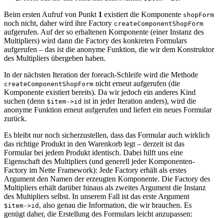
Beim ersten Aufruf von Punkt
1
existiert die Komponente
shopForm
noch nicht, daher wird ihre Factory
createComponentShopForm
aufgerufen. Auf der so erhaltenen Komponente (einer Instanz des
Multipliers) wird dann die Factory des konkreten Formulars
aufgerufen – das ist die anonyme Funktion, die wir dem Konstruktor
des Multipliers übergeben haben.
In der nächsten Iteration der foreach-Schleife wird die Methode
nicht erneut aufgerufen (die
createComponentShopForm
Komponente existiert bereits). Da wir jedoch ein anderes Kind
suchen (denn
ist in jeder Iteration anders), wird die
$item->id
anonyme Funktion erneut aufgerufen und liefert ein neues Formular
zurück.
Es bleibt nur noch sicherzustellen, dass das Formular auch wirklich
das richtige Produkt in den Warenkorb legt – derzeit ist das
Formular bei jedem Produkt identisch. Dabei hilft uns eine
Eigenschaft des Multipliers (und generell jeder Komponenten-
Factory im Nette Framework): Jede Factory erhält als erstes
Argument den Namen der erzeugten Komponente. Die Factory des
Multipliers erhält darüber hinaus als zweites Argument die Instanz
des Multipliers selbst. In unserem Fall ist das erste Argument
, also genau die Information, die wir brauchen. Es
$item->id
genügt daher, die Erstellung des Formulars leicht anzupassen: