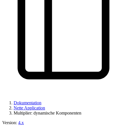
Haben Sie ein Problem auf dieser Seite gefunden?
Auf GitHub anzeigen
(drücken Sie dann E zum Bearbeiten)
Vorschau öffnen
Ein Problem mit dieser Seite auf GitHub melden
Dokumentation
Nette Application
Multiplier: dynamische Komponenten
Version:
4.x