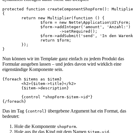
protected function createComponentShopForm(): Multiplie
{

	return new Multiplier(function () {

		$form = new Nette\Application\UI\Form;

		$form->addInteger('amount', 'Anzahl:')

			->setRequired();

		$form->addSubmit('send', 'In den Warenkorb');

		return $form;

	});

Nun können wir im Template ganz einfach zu jedem Produkt das
Formular ausgeben lassen – und jedes davon wird wirklich eine
eigenständige Komponente sein.
{foreach $items as $item}

	<h2>{$item->title}</h2>

	{$item->description}

	{control "shopForm-$item->id"}

Das im Tag
übergebene Argument hat ein Format, das
{control}
bedeutet:
Hole die Komponente
.
shopForm
Hole aus ihr das Kind mit dem Namen
.
$item->id