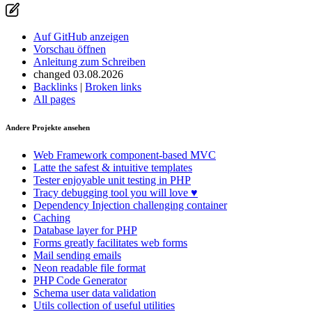
Auf GitHub anzeigen
Vorschau öffnen
Anleitung zum Schreiben
changed 03.08.2026
Backlinks
|
Broken links
All pages
Andere Projekte ansehen
Web Framework
component-based MVC
Latte
the safest & intuitive templates
Tester
enjoyable unit testing in PHP
Tracy
debugging tool you will love ♥
Dependency Injection
challenging container
Caching
Database
layer for PHP
Forms
greatly facilitates web forms
Mail
sending emails
Neon
readable file format
PHP Code Generator
Schema
user data validation
Utils
collection of useful utilities