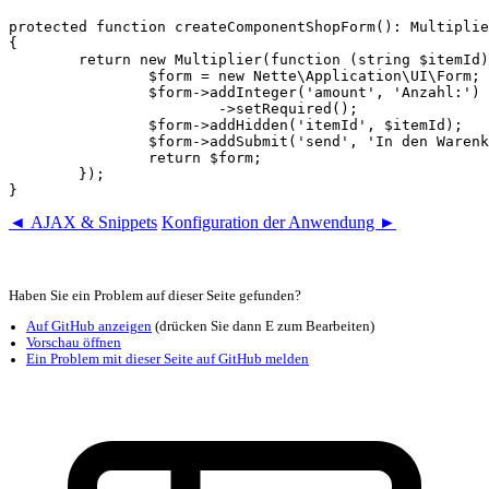
protected function createComponentShopForm(): Multiplie
{

	return new Multiplier(function (string $itemId) {

		$form = new Nette\Application\UI\Form;

		$form->addInteger('amount', 'Anzahl:')

			->setRequired();

		$form->addHidden('itemId', $itemId);

		$form->addSubmit('send', 'In den Warenkorb');

		return $form;

	});

◄ AJAX & Snippets
Konfiguration der Anwendung ►