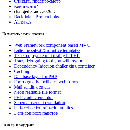
Открыть предпросмотр
Как писать?
changed 3 авг. 2026 г.
Backlinks
|
Broken links
All pages
Посмотреть другие проекты
Web Framework
component-based MVC
Latte
the safest & intuitive templates
Tester
enjoyable unit testing in PHP
Tracy
debugging tool you will love ♥
Dependency Injection
challenging container
Caching
Database
layer for PHP
Forms
greatly facilitates web forms
Mail
sending emails
Neon
readable file format
PHP Code Generator
Schema
user data validation
Utils
collection of useful utilities
...список всех пакетов
Помощь и поддержка