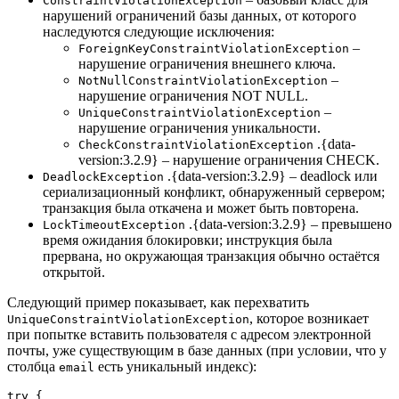
ConstraintViolationException
нарушений ограничений базы данных, от которого
наследуются следующие исключения:
–
ForeignKeyConstraintViolationException
нарушение ограничения внешнего ключа.
–
NotNullConstraintViolationException
нарушение ограничения NOT NULL.
–
UniqueConstraintViolationException
нарушение ограничения уникальности.
.{data-
CheckConstraintViolationException
version:3.2.9} – нарушение ограничения CHECK.
.{data-version:3.2.9} – deadlock или
DeadlockException
сериализационный конфликт, обнаруженный сервером;
транзакция была откачена и может быть повторена.
.{data-version:3.2.9} – превышено
LockTimeoutException
время ожидания блокировки; инструкция была
прервана, но окружающая транзакция обычно остаётся
открытой.
Следующий пример показывает, как перехватить
, которое возникает
UniqueConstraintViolationException
при попытке вставить пользователя с адресом электронной
почты, уже существующим в базе данных (при условии, что у
столбца
есть уникальный индекс):
email
try {
