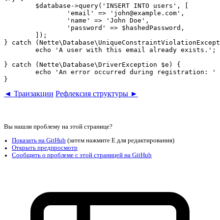
	$database->query('INSERT INTO users', [

		'email' => 'john@example.com',

		'name' => 'John Doe',

		'password' => $hashedPassword,

	]);

} catch (Nette\Database\UniqueConstraintViolationExcept
	echo 'A user with this email already exists.';

} catch (Nette\Database\DriverException $e) {

	echo 'An error occurred during registration: ' . $e->getMessage();

◄ Транзакции
Рефлексия структуры ►