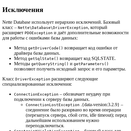
Исключения
Nette Database использует иерархию исключений. Базовый
класс –
, который
Nette\Database\DriverException
расширяет
и даёт дополнительные возможности
PDOException
для работы с ошибками базы данных:
Метод
возвращает код ошибки от
getDriverCode()
драйвера базы данных.
Метод
возвращает код SQLSTATE.
getSqlState()
Методы
и
getQueryString()
getParameters()
позволяют получить исходный запрос и его параметры.
Класс
расширяют следующие
DriverException
специализированные исключения:
– обозначает неудачу при
ConnectionException
подключении к серверу базы данных.
.{data-version:3.2.9} –
ConnectionLostException
соединение было разорвано во время операции
(перезапуск сервера, сбой сети, idle timeout); перед
дальнейшим использованием нужно
переподключиться.
– базовый класс для