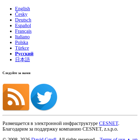
English
Česky
Deutsch
Español
Français
Italiano
Polska
Türkçe
Русский
日本語
Следуйте за нами
Размещается в электронной инфраструктуре
CESNET
.
Благодарим за поддержку компанию CESNET, z.s.p.o.
© 2008, 2026
David Grudl
. All rights reserved.
Terms of use
▲ up