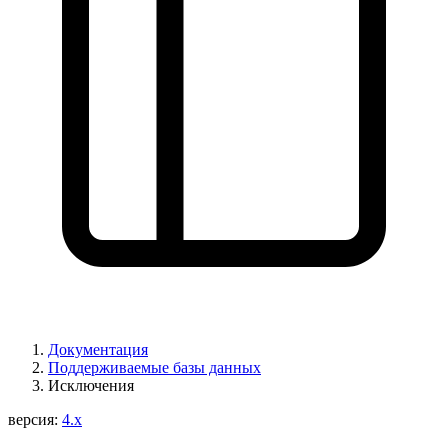
Вы нашли проблему на этой странице?
Показать на GitHub
(затем нажмите E для редактирования)
Открыть предпросмотр
Сообщить о проблеме с этой страницей на GitHub
Документация
Поддерживаемые базы данных
Исключения
версия:
4.x