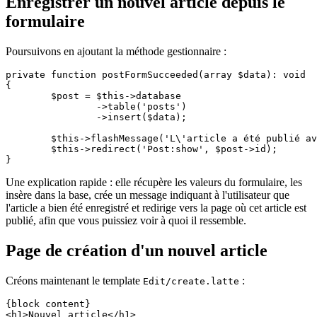
Enregistrer un nouvel article depuis le
formulaire
Poursuivons en ajoutant la méthode gestionnaire :
private function postFormSucceeded(array $data): void

{

	$post = $this->database

		->table('posts')

		->insert($data);

	$this->flashMessage('L\'article a été publié avec succès.', 'success');

	$this->redirect('Post:show', $post->id);

Une explication rapide : elle récupère les valeurs du formulaire, les
insère dans la base, crée un message indiquant à l'utilisateur que
l'article a bien été enregistré et redirige vers la page où cet article est
publié, afin que vous puissiez voir à quoi il ressemble.
Page de création d'un nouvel article
Créons maintenant le template
:
Edit/create.latte
{block content}

<h1>Nouvel article</h1>
