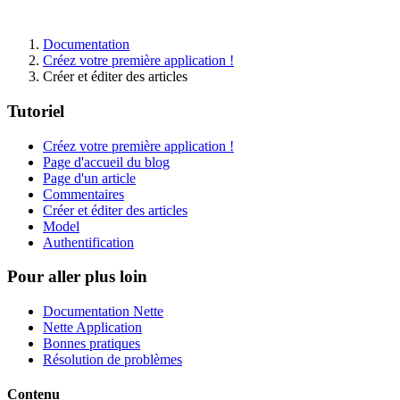
Documentation
Créez votre première application !
Créer et éditer des articles
Tutoriel
Créez votre première application !
Page d'accueil du blog
Page d'un article
Commentaires
Créer et éditer des articles
Model
Authentification
Pour aller plus loin
Documentation Nette
Nette Application
Bonnes pratiques
Vous avez trouvé un problème sur cette page ?
Résolution de problèmes
Afficher sur GitHub
(puis appuyez sur E pour modifier)
Contenu