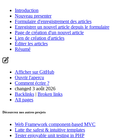
Ouvrir l'aperçu
Signaler un problème avec cette page sur GitHub
Introduction
Nouveau presenter
Formulaire d'enregistrement des articles
Enregistrer un nouvel article depuis le formulaire
Page de création d'un nouvel article
Lien de création d'articles
Éditer les articles
Résumé
Afficher sur GitHub
Ouvrir l'aperçu
Comment écrire ?
changed 3 août 2026
Backlinks
|
Broken links
All pages
Découvrez nos autres projets
Web Framework
component-based MVC
Latte
the safest & intuitive templates
Tester
enjoyable unit testing in PHP