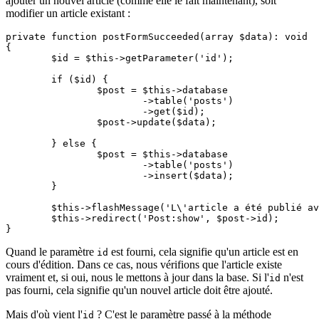
ajouter un nouvel article (comme elle le fait maintenant), soit
modifier un article existant :
private function postFormSucceeded(array $data): void

{

	$id = $this->getParameter('id');

	if ($id) {

		$post = $this->database

			->table('posts')

			->get($id);

		$post->update($data);

	} else {

		$post = $this->database

			->table('posts')

			->insert($data);

	}

	$this->flashMessage('L\'article a été publié avec succès.', 'success');

	$this->redirect('Post:show', $post->id);

Quand le paramètre
est fourni, cela signifie qu'un article est en
id
cours d'édition. Dans ce cas, nous vérifions que l'article existe
vraiment et, si oui, nous le mettons à jour dans la base. Si l'
n'est
id
pas fourni, cela signifie qu'un nouvel article doit être ajouté.
Mais d'où vient l'
? C'est le paramètre passé à la méthode
id