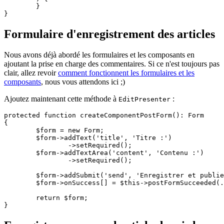
	}

Formulaire d'enregistrement des articles
Nous avons déjà abordé les formulaires et les composants en
ajoutant la prise en charge des commentaires. Si ce n'est toujours pas
clair, allez revoir
comment fonctionnent les formulaires et les
composants
, nous vous attendons ici ;)
Ajoutez maintenant cette méthode à
:
EditPresenter
protected function createComponentPostForm(): Form

{

	$form = new Form;

	$form->addText('title', 'Titre :')

		->setRequired();

	$form->addTextArea('content', 'Contenu :')

		->setRequired();

	$form->addSubmit('send', 'Enregistrer et publier');

	$form->onSuccess[] = $this->postFormSucceeded(...);

	return $form;
