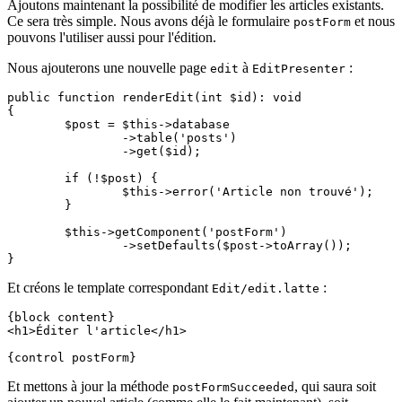
Ajoutons maintenant la possibilité de modifier les articles existants.
Ce sera très simple. Nous avons déjà le formulaire
et nous
postForm
pouvons l'utiliser aussi pour l'édition.
Nous ajouterons une nouvelle page
à
:
edit
EditPresenter
public function renderEdit(int $id): void

{

	$post = $this->database

		->table('posts')

		->get($id);

	if (!$post) {

		$this->error('Article non trouvé');

	}

	$this->getComponent('postForm')

		->setDefaults($post->toArray());

Et créons le template correspondant
:
Edit/edit.latte
{block content}

<h1>Éditer l'article</h1>

Et mettons à jour la méthode
, qui saura soit
postFormSucceeded