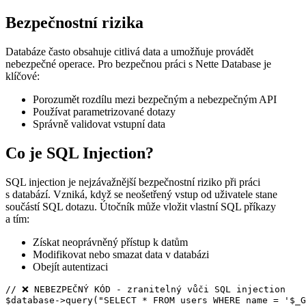
Bezpečnostní rizika
Databáze často obsahuje citlivá data a umožňuje provádět
nebezpečné operace. Pro bezpečnou práci s Nette Database je
klíčové:
Porozumět rozdílu mezi bezpečným a nebezpečným API
Používat parametrizované dotazy
Správně validovat vstupní data
Co je SQL Injection?
SQL injection je nejzávažnější bezpečnostní riziko při práci
s databází. Vzniká, když se neošetřený vstup od uživatele stane
součástí SQL dotazu. Útočník může vložit vlastní SQL příkazy
a tím:
Získat neoprávněný přístup k datům
Modifikovat nebo smazat data v databázi
Obejít autentizaci
// ❌ NEBEZPEČNÝ KÓD - zranitelný vůči SQL injection

$database->query("SELECT * FROM users WHERE name = '$_G