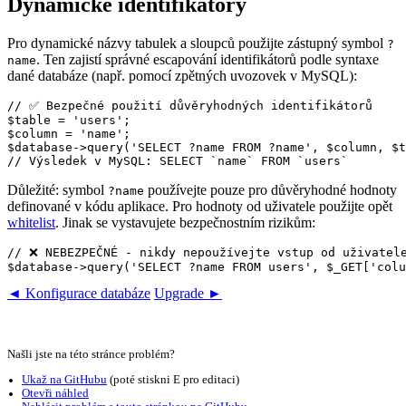
Dynamické identifikátory
Pro dynamické názvy tabulek a sloupců použijte zástupný symbol
?
. Ten zajistí správné escapování identifikátorů podle syntaxe
name
dané databáze (např. pomocí zpětných uvozovek v MySQL):
// ✅ Bezpečné použití důvěryhodných identifikátorů

$table = 'users';

$column = 'name';

$database->query('SELECT ?name FROM ?name', $column, $t
Důležité: symbol
používejte pouze pro důvěryhodné hodnoty
?name
definované v kódu aplikace. Pro hodnoty od uživatele použijte opět
whitelist
. Jinak se vystavujete bezpečnostním rizikům:
// ❌ NEBEZPEČNÉ - nikdy nepoužívejte vstup od uživatele
◄ Konfigurace databáze
Upgrade ►