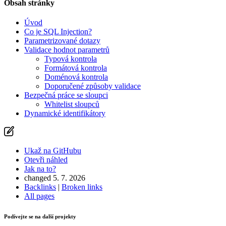
Nahlásit problém s touto stránkou na GitHubu
Obsah stránky
Úvod
Co je SQL Injection?
Parametrizované dotazy
Validace hodnot parametrů
Typová kontrola
Formátová kontrola
Doménová kontrola
Doporučené způsoby validace
Bezpečná práce se sloupci
Whitelist sloupců
Dynamické identifikátory
Ukaž na GitHubu
Otevři náhled
Jak na to?
changed 5. 7. 2026
Backlinks
|
Broken links
All pages
Podívejte se na další projekty