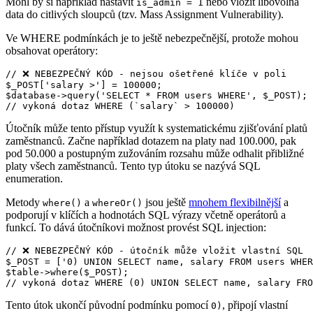
Mohl by si například nastavit
nebo vložit libovolná
is_admin = 1
data do citlivých sloupců (tzv. Mass Assignment Vulnerability).
Ve WHERE podmínkách je to ještě nebezpečnější, protože mohou
obsahovat operátory:
// ❌ NEBEZPEČNÝ KÓD - nejsou ošetřené klíče v poli

$_POST['salary >'] = 100000;

$database->query('SELECT * FROM users WHERE', $_POST);

Útočník může tento přístup využít k systematickému zjišťování platů
zaměstnanců. Začne například dotazem na platy nad 100.000, pak
pod 50.000 a postupným zužováním rozsahu může odhalit přibližné
platy všech zaměstnanců. Tento typ útoku se nazývá SQL
enumeration.
Metody
a
jsou ještě
mnohem flexibilnější
a
where()
whereOr()
podporují v klíčích a hodnotách SQL výrazy včetně operátorů a
funkcí. To dává útočníkovi možnost provést SQL injection:
// ❌ NEBEZPEČNÝ KÓD - útočník může vložit vlastní SQL

$_POST = ['0) UNION SELECT name, salary FROM users WHER
$table->where($_POST);

Tento útok ukončí původní podmínku pomocí
, připojí vlastní
0)