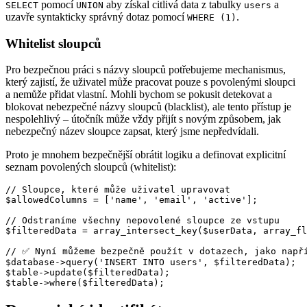
pomocí
aby získal citlivá data z tabulky
a
SELECT
UNION
users
uzavře syntakticky správný dotaz pomocí
.
WHERE (1)
Whitelist sloupců
Pro bezpečnou práci s názvy sloupců potřebujeme mechanismus,
který zajistí, že uživatel může pracovat pouze s povolenými sloupci
a nemůže přidat vlastní. Mohli bychom se pokusit detekovat a
blokovat nebezpečné názvy sloupců (blacklist), ale tento přístup je
nespolehlivý – útočník může vždy přijít s novým způsobem, jak
nebezpečný název sloupce zapsat, který jsme nepředvídali.
Proto je mnohem bezpečnější obrátit logiku a definovat explicitní
seznam povolených sloupců (whitelist):
// Sloupce, které může uživatel upravovat

$allowedColumns = ['name', 'email', 'active'];

// Odstraníme všechny nepovolené sloupce ze vstupu

$filteredData = array_intersect_key($userData, array_fl
// ✅ Nyní můžeme bezpečně použít v dotazech, jako napří
$database->query('INSERT INTO users', $filteredData);

$table->update($filteredData);
