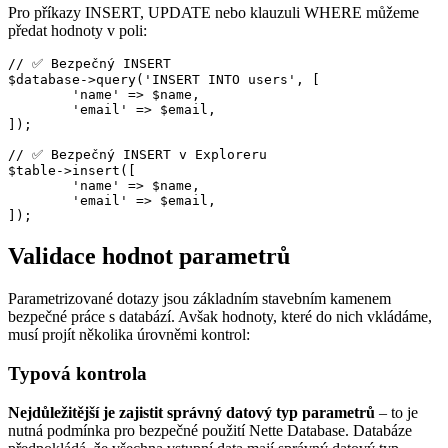
Pro příkazy INSERT, UPDATE nebo klauzuli WHERE můžeme
předat hodnoty v poli:
// ✅ Bezpečný INSERT

$database->query('INSERT INTO users', [

	'name' => $name,

	'email' => $email,

]);

// ✅ Bezpečný INSERT v Exploreru

$table->insert([

	'name' => $name,

	'email' => $email,

Validace hodnot parametrů
Parametrizované dotazy jsou základním stavebním kamenem
bezpečné práce s databází. Avšak hodnoty, které do nich vkládáme,
musí projít několika úrovněmi kontrol:
Typová kontrola
Nejdůležitější je zajistit správný datový typ parametrů
– to je
nutná podmínka pro bezpečné použití Nette Database. Databáze