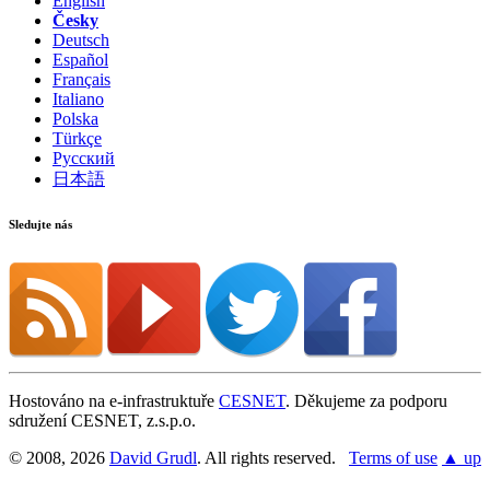
English
Česky
Deutsch
Español
Français
Italiano
Polska
Türkçe
Русский
日本語
Sledujte nás
Hostováno na e-infrastruktuře
CESNET
. Děkujeme za podporu
sdružení CESNET, z.s.p.o.
© 2008, 2026
David Grudl
. All rights reserved.
Terms of use
▲ up