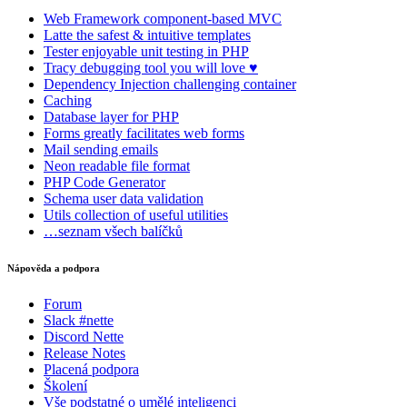
Web Framework
component-based MVC
Latte
the safest & intuitive templates
Tester
enjoyable unit testing in PHP
Tracy
debugging tool you will love ♥
Dependency Injection
challenging container
Caching
Database
layer for PHP
Forms
greatly facilitates web forms
Mail
sending emails
Neon
readable file format
PHP Code Generator
Schema
user data validation
Utils
collection of useful utilities
…seznam všech balíčků
Nápověda a podpora
Forum
Slack #nette
Discord Nette
Release Notes
Placená podpora
Školení
Vše podstatné o umělé inteligenci