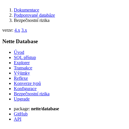
Dokumentace
Podporované databáze
Bezpečnostní rizika
verze:
4.x
3.x
Nette Database
Úvod
SQL přístup
Explorer
Transakce
Výjimky
Reflexe
Konverze typů
Konfigurace
Bezpečnostní rizika
Upgrade
Našli jste na této stránce problém?
package:
nette/database
GitHub
Ukaž na GitHubu
(poté stiskni E pro editaci)
API
Otevři náhled