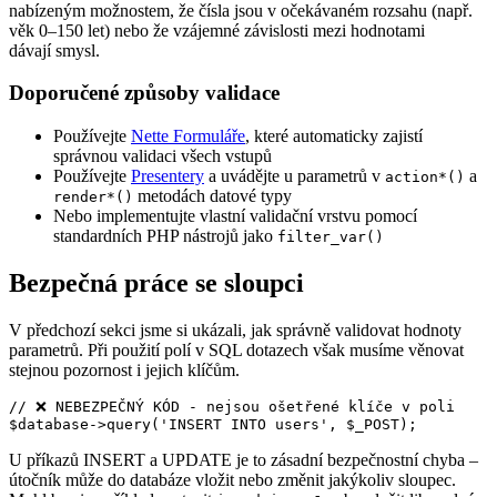
nabízeným možnostem, že čísla jsou v očekávaném rozsahu (např.
věk 0–150 let) nebo že vzájemné závislosti mezi hodnotami
dávají smysl.
Doporučené způsoby validace
Používejte
Nette Formuláře
, které automaticky zajistí
správnou validaci všech vstupů
Používejte
Presentery
a uvádějte u parametrů v
a
action*()
metodách datové typy
render*()
Nebo implementujte vlastní validační vrstvu pomocí
standardních PHP nástrojů jako
filter_var()
Bezpečná práce se sloupci
V předchozí sekci jsme si ukázali, jak správně validovat hodnoty
parametrů. Při použití polí v SQL dotazech však musíme věnovat
stejnou pozornost i jejich klíčům.
// ❌ NEBEZPEČNÝ KÓD - nejsou ošetřené klíče v poli

U příkazů INSERT a UPDATE je to zásadní bezpečnostní chyba –
útočník může do databáze vložit nebo změnit jakýkoliv sloupec.