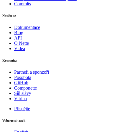
Commits
Naučte se
Dokumentace
Blog
API
O Nette
Videa
Komunita
Partneři a sponzoři
Posobota
GitHub
Componette
Síň slávy
Vitrína
Přispějte
Vyberte si jazyk