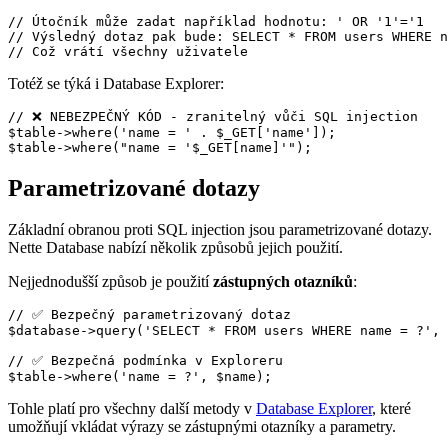
// Útočník může zadat například hodnotu: ' OR '1'='1

// Výsledný dotaz pak bude: SELECT * FROM users WHERE n
Totéž se týká i Database Explorer:
// ❌ NEBEZPEČNÝ KÓD - zranitelný vůči SQL injection

$table->where('name = ' . $_GET['name']);

Parametrizované dotazy
Základní obranou proti SQL injection jsou parametrizované dotazy.
Nette Database nabízí několik způsobů jejich použití.
Nejjednodušší způsob je použití
zástupných otazníků
:
// ✅ Bezpečný parametrizovaný dotaz

$database->query('SELECT * FROM users WHERE name = ?', 
// ✅ Bezpečná podmínka v Exploreru

Tohle platí pro všechny další metody v
Database Explorer
, které
umožňují vkládat výrazy se zástupnými otazníky a parametry.