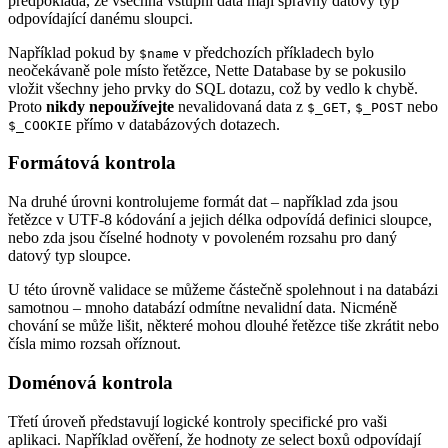
předpokládá, že všechna vstupní data mají správný datový typ
odpovídající danému sloupci.
Například pokud by
v předchozích příkladech bylo
$name
neočekávaně pole místo řetězce, Nette Database by se pokusilo
vložit všechny jeho prvky do SQL dotazu, což by vedlo k chybě.
Proto
nikdy nepoužívejte
nevalidovaná data z
,
nebo
$_GET
$_POST
přímo v databázových dotazech.
$_COOKIE
Formátová kontrola
Na druhé úrovni kontrolujeme formát dat – například zda jsou
řetězce v UTF-8 kódování a jejich délka odpovídá definici sloupce,
nebo zda jsou číselné hodnoty v povoleném rozsahu pro daný
datový typ sloupce.
U této úrovně validace se můžeme částečně spolehnout i na databázi
samotnou – mnoho databází odmítne nevalidní data. Nicméně
chování se může lišit, některé mohou dlouhé řetězce tiše zkrátit nebo
čísla mimo rozsah oříznout.
Doménová kontrola
Třetí úroveň představují logické kontroly specifické pro vaši
aplikaci. Například ověření, že hodnoty ze select boxů odpovídají