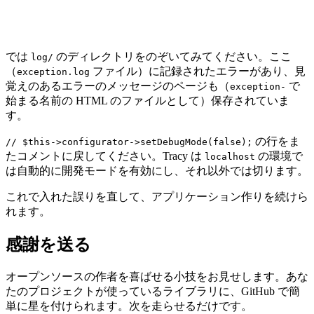
では
のディレクトリをのぞいてみてください。ここ
log/
（
ファイル）に記録されたエラーがあり、見
exception.log
覚えのあるエラーのメッセージのページも（
で
exception-
始まる名前の HTML のファイルとして）保存されていま
す。
の行をま
// $this->configurator->setDebugMode(false);
たコメントに戻してください。Tracy は
の環境で
localhost
は自動的に開発モードを有効にし、それ以外では切ります。
これで入れた誤りを直して、アプリケーション作りを続けら
れます。
感謝を送る
オープンソースの作者を喜ばせる小技をお見せします。あな
たのプロジェクトが使っているライブラリに、GitHub で簡
単に星を付けられます。次を走らせるだけです。