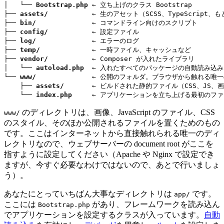
│   └── 
Bootstrap.php
 ← 立ち上げのクラス Bootstrap

├── 
assets/
           ← 生のアセット（SCSS、TypeScript、
├── 
bin/
              ← コマンドライン向けのスクリプト

├── 
config/
           ← 設定ファイル

├── 
log/
              ← エラーのログ

├── 
temp/
             ← 一時ファイル、キャッシュなど

├── 
vendor/
           ← Composer が入れたライブラリ

│   └── 
autoload.php
  ← 入れたすべてのパッケージの自動読み込み

└── 
www/
              ← 公開のフォルダ。ブラウザから触れる唯一
    ├── 
assets/
       ← ビルドされた静的ファイル（CSS、JS、画
    └── 
index.php
     ← アプリケーションを立ち上げる最初のフ
のディレクトリは、画像、JavaScript のファイル、CSS
www/
のスタイル、そのほか公開されるファイルを置くためのもの
です。ここはインターネットから直接触れられる唯一のディ
レクトリなので、ウェブサーバーの document root がここを
指すように設定してください（Apache や Nginx で設定でき
ますが、今すぐ必要なわけではないので、あとで行いましょ
う）。
あなたにとっていちばん大事なディレクトリは
です。
app/
ここには
があり、フレームワークを読み込ん
Bootstrap.php
でアプリケーションを設定するクラスが入っています。
自動