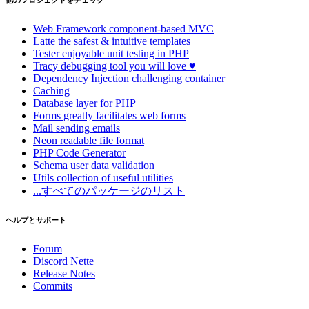
他のプロジェクトをチェック
Web Framework
component-based MVC
Latte
the safest & intuitive templates
Tester
enjoyable unit testing in PHP
Tracy
debugging tool you will love ♥
Dependency Injection
challenging container
Caching
Database
layer for PHP
Forms
greatly facilitates web forms
Mail
sending emails
Neon
readable file format
PHP Code Generator
Schema
user data validation
Utils
collection of useful utilities
...すべてのパッケージのリスト
ヘルプとサポート
Forum
Discord Nette
Release Notes
Commits