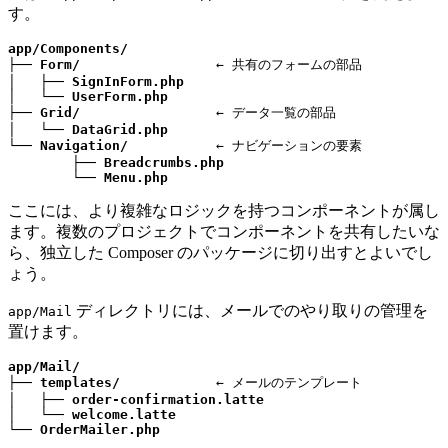
す。
app/Components/
├── 
Form/
                 ← 共有のフォームの部品

│   ├── 
SignInForm.php
│   └── 
UserForm.php
├── 
Grid/
                 ← データ一覧の部品

│   └── 
DataGrid.php
└── 
Navigation/
           ← ナビゲーションの要素

	├── 
Breadcrumbs.php
	└── 
Menu.php
ここには、より複雑なロジックを持つコンポーネントが属し
ます。複数のプロジェクトでコンポーネントを共有したいな
ら、独立した Composer のパッケージに切り出すとよいでし
ょう。
ディレクトリには、メールでのやり取りの管理を
app/Mail
置けます。
app/Mail/
├── 
templates/
            ← メールのテンプレート

│   ├── 
order-confirmation.latte
│   └── 
welcome.latte
└── 
OrderMailer.php