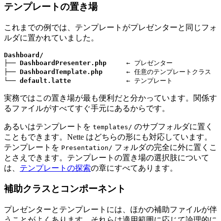
テンプレートの置き場
これまでの例では、テンプレートがプレゼンターと同じフォ
ルダに置かれていました。
Dashboard/
├── 
DashboardPresenter.php
     ← プレゼンター

├── 
DashboardTemplate.php
      ← 任意のテンプレートクラス

└── 
default.latte
              ← テンプレート
実務ではこの置き場が最も便利だと分かっています。関係す
るファイルがすべてすぐ手元にあるからです。
あるいはテンプレートを
のサブフォルダに置く
templates/
こともできます。Nette はどちらの形にも対応しています。
テンプレートを
フォルダの完全に外に置くこ
Presentation/
とさえできます。テンプレートの置き場の選択肢について
は、
テンプレートの探索
の章にすべてあります。
補助クラスとコンポーネント
プレゼンターとテンプレートには、ほかの補助ファイルが伴
うことがよくあります。それらは適用範囲に応じて論理的に