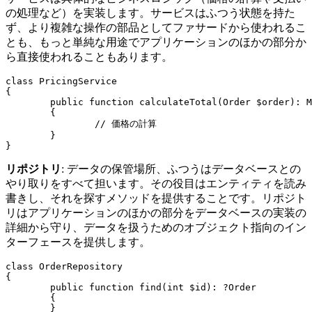
の処理など）を実装します。サービスはふつう状態を持た
ず、より複雑な操作の部品としてファサードから使われるこ
とも、もっと単純な用途でアプリケーションのほかの部分か
ら直接使われることもあります。
class PricingService

{

	public function calculateTotal(Order $order): Money

	{

		// 価格の計算

	}

リポジトリ
: データの保管場所、ふつうはデータベースとの
やり取りをすべて担います。その役目はエンティティを読み
書きし、それを探すメソッドを提供することです。リポジト
リはアプリケーションのほかの部分をデータベースの実装の
詳細から守り、データを扱うためのオブジェクト指向のイン
ターフェースを提供します。
class OrderRepository

{

	public function find(int $id): ?Order

	{

	}
