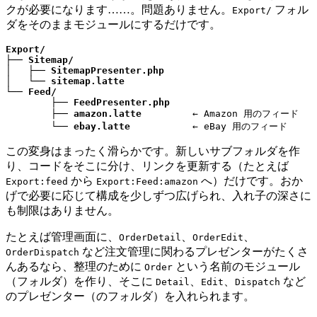
クが必要になります……。問題ありません。
フォル
Export/
ダをそのままモジュールにするだけです。
Export/
├── 
Sitemap/
│   ├── 
SitemapPresenter.php
│   └── 
sitemap.latte
└── 
Feed/
	├── 
FeedPresenter.php
	├── 
amazon.latte
         ← Amazon 用のフィード

	└── 
ebay.latte
           ← eBay 用のフィード
この変身はまったく滑らかです。新しいサブフォルダを作
り、コードをそこに分け、リンクを更新する（たとえば
から
へ）だけです。おか
Export:feed
Export:Feed:amazon
げで必要に応じて構成を少しずつ広げられ、入れ子の深さに
も制限はありません。
たとえば管理画面に、
、
、
OrderDetail
OrderEdit
など注文管理に関わるプレゼンターがたくさ
OrderDispatch
んあるなら、整理のために
という名前のモジュール
Order
（フォルダ）を作り、そこに
、
、
など
Detail
Edit
Dispatch
のプレゼンター（のフォルダ）を入れられます。