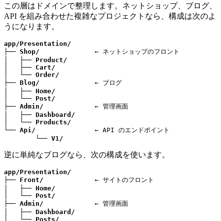
この層はドメインで整理します。ネットショップ、ブログ、
API を組み合わせた複雑なプロジェクトなら、構成は次のよ
うになります。
app/Presentation/
├── 
Shop/
              ← ネットショップのフロント

│   ├── 
Product/
│   ├── 
Cart/
│   └── 
Order/
├── 
Blog/
              ← ブログ

│   ├── 
Home/
│   └── 
Post/
├── 
Admin/
             ← 管理画面

│   ├── 
Dashboard/
│   └── 
Products/
└── 
Api/
               ← API のエンドポイント

	└── 
V1/
逆に単純なブログなら、次の構成を使います。
app/Presentation/
├── 
Front/
             ← サイトのフロント

│   ├── 
Home/
│   └── 
Post/
├── 
Admin/
             ← 管理画面

│   ├── 
Dashboard/
│   └── 
Posts/