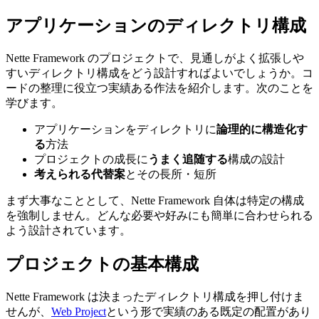
アプリケーションのディレクトリ構成
Nette Framework のプロジェクトで、見通しがよく拡張しや
すいディレクトリ構成をどう設計すればよいでしょうか。コ
ードの整理に役立つ実績ある作法を紹介します。次のことを
学びます。
アプリケーションをディレクトリに
論理的に構造化す
る
方法
プロジェクトの成長に
うまく追随する
構成の設計
考えられる代替案
とその長所・短所
まず大事なこととして、Nette Framework 自体は特定の構成
を強制しません。どんな必要や好みにも簡単に合わせられる
よう設計されています。
プロジェクトの基本構成
Nette Framework は決まったディレクトリ構成を押し付けま
せんが、
Web Project
という形で実績のある既定の配置があり