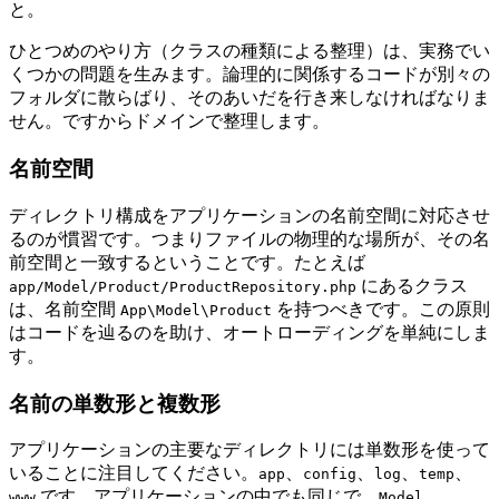
と。
ひとつめのやり方（クラスの種類による整理）は、実務でい
くつかの問題を生みます。論理的に関係するコードが別々の
フォルダに散らばり、そのあいだを行き来しなければなりま
せん。ですからドメインで整理します。
名前空間
ディレクトリ構成をアプリケーションの名前空間に対応させ
るのが慣習です。つまりファイルの物理的な場所が、その名
前空間と一致するということです。たとえば
にあるクラス
app/Model/Product/ProductRepository.php
は、名前空間
を持つべきです。この原則
App\Model\Product
はコードを辿るのを助け、オートローディングを単純にしま
す。
名前の単数形と複数形
アプリケーションの主要なディレクトリには単数形を使って
いることに注目してください。
、
、
、
、
app
config
log
temp
です。アプリケーションの中でも同じで、
、
www
Model