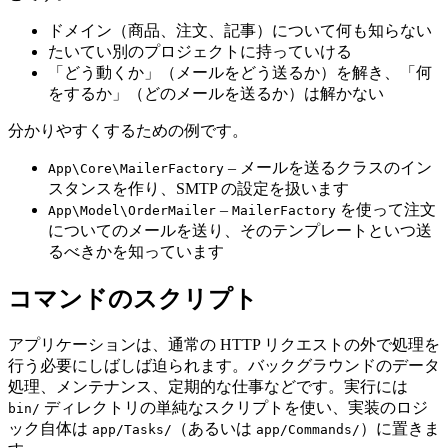
ドメイン（商品、注文、記事）について何も知らない
たいてい別のプロジェクトに持っていける
「どう動くか」（メールをどう送るか）を解き、「何
をするか」（どのメールを送るか）は解かない
分かりやすくするための例です。
– メールを送るクラスのイン
App\Core\MailerFactory
スタンスを作り、SMTP の設定を扱います
–
を使って注文
App\Model\OrderMailer
MailerFactory
についてのメールを送り、そのテンプレートといつ送
るべきかを知っています
コマンドのスクリプト
アプリケーションは、通常の HTTP リクエストの外で処理を
行う必要にしばしば迫られます。バックグラウンドのデータ
処理、メンテナンス、定期的な仕事などです。実行には
ディレクトリの単純なスクリプトを使い、実装のロジ
bin/
ック自体は
（あるいは
）に置きま
app/Tasks/
app/Commands/