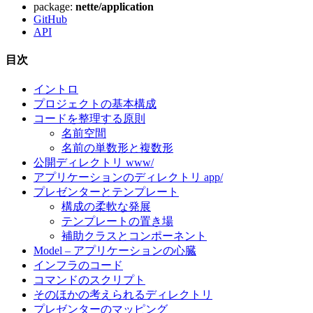
package:
nette/application
GitHub
API
目次
イントロ
プロジェクトの基本構成
コードを整理する原則
名前空間
名前の単数形と複数形
公開ディレクトリ www/
アプリケーションのディレクトリ app/
プレゼンターとテンプレート
構成の柔軟な発展
テンプレートの置き場
補助クラスとコンポーネント
Model – アプリケーションの心臓
インフラのコード
コマンドのスクリプト
そのほかの考えられるディレクトリ
プレゼンターのマッピング