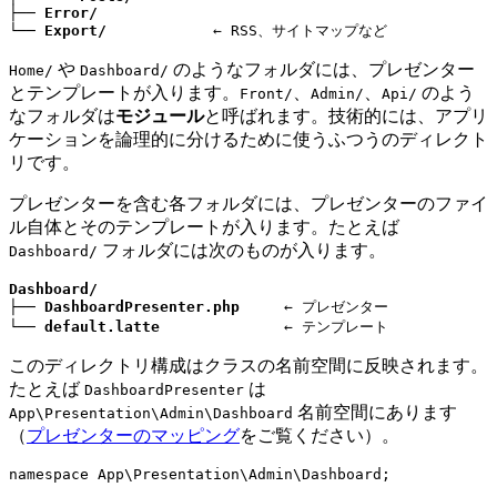
├── 
Error/
└── 
Export/
            ← RSS、サイトマップなど
や
のようなフォルダには、プレゼンター
Home/
Dashboard/
とテンプレートが入ります。
、
、
のよう
Front/
Admin/
Api/
なフォルダは
モジュール
と呼ばれます。技術的には、アプリ
ケーションを論理的に分けるために使うふつうのディレクト
リです。
プレゼンターを含む各フォルダには、プレゼンターのファイ
ル自体とそのテンプレートが入ります。たとえば
フォルダには次のものが入ります。
Dashboard/
Dashboard/
├── 
DashboardPresenter.php
     ← プレゼンター

└── 
default.latte
              ← テンプレート
このディレクトリ構成はクラスの名前空間に反映されます。
たとえば
は
DashboardPresenter
名前空間にあります
App\Presentation\Admin\Dashboard
（
プレゼンターのマッピング
をご覧ください）。
namespace App\Presentation\Admin\Dashboard;
