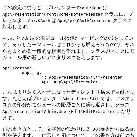
この設定に従うと、プレゼンター
は
Front:Home
クラスに、プ
App\Presentation\Front\Home\HomePresenter
レゼンター
は
クラスに
Api:OAuth
App\Api\OAuthPresenter
対応します。
と
のモジュールは似たマッピングの形をしてい
Front
Admin
て、そうしたモジュールはこれからも増えそうなので、それ
らをまとめる一般的な規則を作れます。クラスのマスクにモ
ジュール用の新しいアスタリスクを足します。
application:

	mapping:

		*: App\Presentation\*\**Presenter

これはより深く入れ子になったディレクトリ構成でも働きま
す。たとえばプレゼンター
では、アスタリ
Admin:User:Edit
スクの部分がモジュールの階層ごとに繰り返され、クラス
になり
App\Presentation\Admin\User\Edit\EditPresenter
ます。
別の書き方として、文字列の代わりに 3 つの要素から成る配
列を使えます。上に示した例について、この書き方は前のも