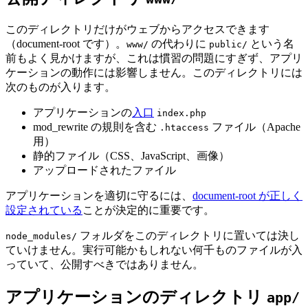
このディレクトリだけがウェブからアクセスできます
（document-root です）。
の代わりに
という名
www/
public/
前もよく見かけますが、これは慣習の問題にすぎず、アプリ
ケーションの動作には影響しません。このディレクトリには
次のものが入ります。
アプリケーションの
入口
index.php
mod_rewrite の規則を含む
ファイル（Apache
.htaccess
用）
静的ファイル（CSS、JavaScript、画像）
アップロードされたファイル
アプリケーションを適切に守るには、
document-root が正しく
設定されている
ことが決定的に重要です。
フォルダをこのディレクトリに置いては決し
node_modules/
ていけません。実行可能かもしれない何千ものファイルが入
っていて、公開すべきではありません。
アプリケーションのディレクトリ
app/