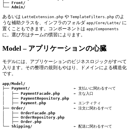
├── 
Front/
└── 
Admin/
あるいは
や
のよ
LatteExtension.php
TemplateFilters.php
うな補助クラスを、インフラのフォルダ
に
app/Core/Latte/
置くこともできます。コンポーネントは
app/Components
に。選び方はチームの慣習によります。
Model – アプリケーションの心臓
モデルには、アプリケーションのビジネスロジックがすべて
入ります。その整理の規則もやはり、ドメインによる構造化
です。
app/Model/
├── 
Payment/
                   ← 支払いに関わるすべて

│   ├── 
PaymentFacade.php
      ← 主な入口

│   ├── 
PaymentRepository.php
│   ├── 
Payment.php
            ← エンティティ

├── 
Order/
                     ← 注文に関わるすべて

│   ├── 
OrderFacade.php
│   ├── 
OrderRepository.php
│   ├── 
Order.php
└── 
Shipping/
                  ← 配送に関わるすべて