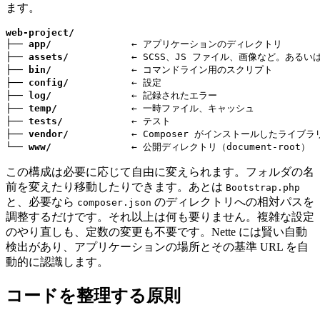
ます。
web-project/
├── 
app/
              ← アプリケーションのディレクトリ

├── 
assets/
           ← SCSS、JS ファイル、画像など。あるいは r
├── 
bin/
              ← コマンドライン用のスクリプト

├── 
config/
           ← 設定

├── 
log/
              ← 記録されたエラー

├── 
temp/
             ← 一時ファイル、キャッシュ

├── 
tests/
            ← テスト

├── 
vendor/
           ← Composer がインストールしたライブラリ
└── 
www/
              ← 公開ディレクトリ（document-root）
この構成は必要に応じて自由に変えられます。フォルダの名
前を変えたり移動したりできます。あとは
Bootstrap.php
と、必要なら
のディレクトリへの相対パスを
composer.json
調整するだけです。それ以上は何も要りません。複雑な設定
のやり直しも、定数の変更も不要です。Nette には賢い自動
検出があり、アプリケーションの場所とその基準 URL を自
動的に認識します。
コードを整理する原則