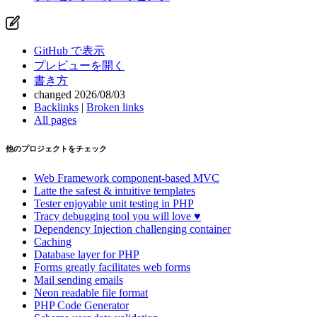
GitHub で表示
プレビューを開く
書き方
changed 2026/08/03
Backlinks
|
Broken links
All pages
他のプロジェクトをチェック
Web Framework
component-based MVC
Latte
the safest & intuitive templates
Tester
enjoyable unit testing in PHP
Tracy
debugging tool you will love ♥
Dependency Injection
challenging container
Caching
Database
layer for PHP
Forms
greatly facilitates web forms
Mail
sending emails
Neon
readable file format
PHP Code Generator