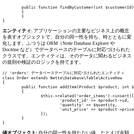
	public function findByCustomer(int $customerId): array

	{

	}

エンティティ
: アプリケーションの主要なビジネス上の概念
を表すオブジェクトで、自分の同一性を持ち、時とともに変
化します。ふつうは ORM（Nette Database Explorer や
Doctrine など）でデータベースのテーブルに対応づけられた
クラスです。エンティティは、そのデータに関わるビジネス
の規則や検証のロジックを持てます。
// 'orders' データベーステーブルに対応づけられたエンティティ

class Order extends Nette\Database\Table\ActiveRow

{

	public function addItem(Product $product, int $quantity): void

	{

		$this->related('order_items')->insert([

			'product_id' => $product->id,

			'quantity' => $quantity,

			'unit_price' => $product->price,

		]);

	}

値オブジェクト
: 自分の同一性を持たない値、たとえば金額