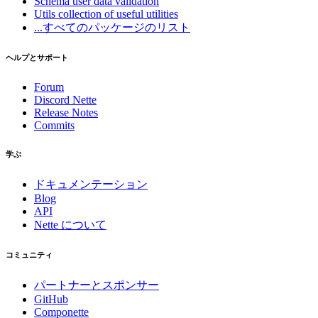
Schema
user data validation
Utils
collection of useful utilities
...すべてのパッケージのリスト
ヘルプとサポート
Forum
Discord Nette
Release Notes
Commits
学ぶ
ドキュメンテーション
Blog
API
Nette について
コミュニティ
パートナーとスポンサー
GitHub
Componette