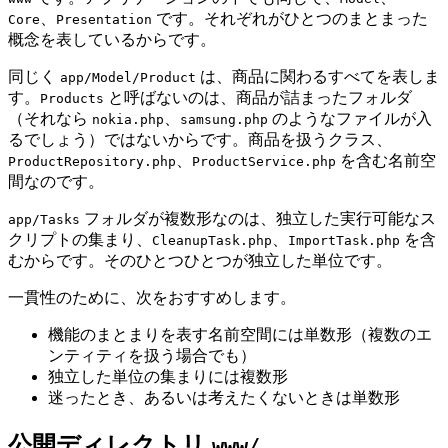
、
です。それぞれがひとつのまとまった
Core
Presentation
概念を表しているからです。
同じく
は、商品に関わるすべてを表しま
app/Model/Product
す。
と呼ばないのは、商品が詰まったフォルダ
Products
（それなら
、
のようなファイルが入
nokia.php
samsung.php
るでしょう）ではないからです。商品を扱うクラス、
、
を含む名前空
ProductRepository.php
ProductService.php
間なのです。
フォルダが複数形なのは、独立した実行可能なス
app/Tasks
クリプトの集まり、
、
を含
CleanupTask.php
ImportTask.php
むからです。そのひとつひとつが独立した単位です。
一貫性のために、次をおすすめします。
機能のまとまりを表す名前空間には単数形（複数のエ
ンティティを扱う場合でも）
独立した単位の集まりには複数形
迷ったとき、あるいは考えたくないときは単数形
公開ディレクトリ
www/