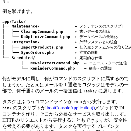
す。
例を挙げます。
app/Tasks/
├── 
Maintenance/
               ← メンテナンスのスクリプト

│   ├── 
CleanupCommand.php
     ← 古いデータの削除

│   └── 
DbOptimizeCommand.php
  ← データベースの最適化

├── 
Integration/
               ← 外部システムとの統合

│   ├── 
ImportProducts.php
     ← 仕入先システムからの取り込み
│   └── 
SyncOrders.php
         ← 注文の同期

└── 
Scheduled/
                 ← 定期的な仕事

	├── 
NewsletterCommand.php
  ← ニュースレターの送信

	└── 
ReminderCommand.php
    ← 顧客への通知
何がモデルに属し、何がコマンドのスクリプトに属するので
しょうか。たとえばメールを 1 通送るロジックはモデルの一
部で、何千通ものメールの一括送信は
に属します。
Tasks/
タスクはふつうコマンドラインか cron から実行します。
のスクリプトが
bootConsoleApplication()
メソッドで DI
bin/
コンテナを作り、そこから必要なサービスを取り出します。
HTTP のリクエストから実行することもできますが、安全性
を考える必要があります。タスクを実行するプレゼンター