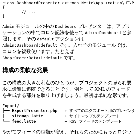
class DashboardPresenter extends Nette\Application\UI\P
{

	// ...

モジュールの中の
プレゼンターは、アプリ
Admin
Dashboard
ケーションの中でコロン記法を使って
と参
Admin:Dashboard
照します。その
アクションは
default
です。入れ子のモジュールでは、
Admin:Dashboard:default
コロンを複数使います。たとえば
です。
Shop:Order:Detail:default
構成の柔軟な発展
この構成の大きな利点のひとつが、プロジェクトの膨らむ要
求に優雅に追随できることです。例として XML のフィード
を生成する部分を取り上げましょう。最初は単純な形です。
Export/
├── 
ExportPresenter.php
   ← すべてのエクスポート用のプレゼンター
├── 
sitemap.latte
         ← サイトマップのテンプレート

└── 
feed.latte
            ← RSS フィードのテンプレート
やがてフィードの種類が増え、それらのためにもっとロジッ