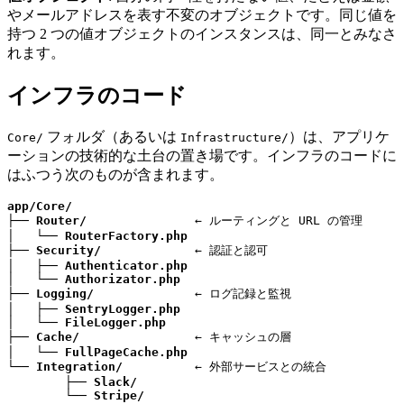
やメールアドレスを表す不変のオブジェクトです。同じ値を
持つ 2 つの値オブジェクトのインスタンスは、同一とみなさ
れます。
インフラのコード
フォルダ（あるいは
）は、アプリケ
Core/
Infrastructure/
ーションの技術的な土台の置き場です。インフラのコードに
はふつう次のものが含まれます。
app/Core/
├── 
Router/
               ← ルーティングと URL の管理

│   └── 
RouterFactory.php
├── 
Security/
             ← 認証と認可

│   ├── 
Authenticator.php
│   └── 
Authorizator.php
├── 
Logging/
              ← ログ記録と監視

│   ├── 
SentryLogger.php
│   └── 
FileLogger.php
├── 
Cache/
                ← キャッシュの層

│   └── 
FullPageCache.php
└── 
Integration/
          ← 外部サービスとの統合

	├── 
Slack/
	└── 
Stripe/