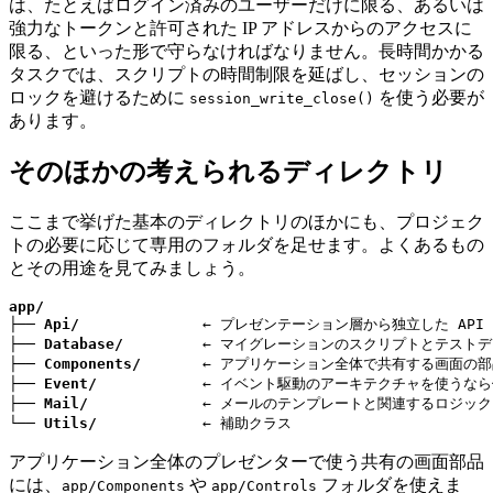
は、たとえばログイン済みのユーザーだけに限る、あるいは
強力なトークンと許可された IP アドレスからのアクセスに
限る、といった形で守らなければなりません。長時間かかる
タスクでは、スクリプトの時間制限を延ばし、セッションの
ロックを避けるために
を使う必要が
session_write_close()
あります。
そのほかの考えられるディレクトリ
ここまで挙げた基本のディレクトリのほかにも、プロジェク
トの必要に応じて専用のフォルダを足せます。よくあるもの
とその用途を見てみましょう。
app/
├── 
Api/
              ← プレゼンテーション層から独立した API
├── 
Database/
         ← マイグレーションのスクリプトとテストデータ
├── 
Components/
       ← アプリケーション全体で共有する画面の部
├── 
Event/
            ← イベント駆動のアーキテクチャを使うなら
├── 
Mail/
             ← メールのテンプレートと関連するロジック

└── 
Utils/
            ← 補助クラス
アプリケーション全体のプレゼンターで使う共有の画面部品
には、
や
フォルダを使えま
app/Components
app/Controls