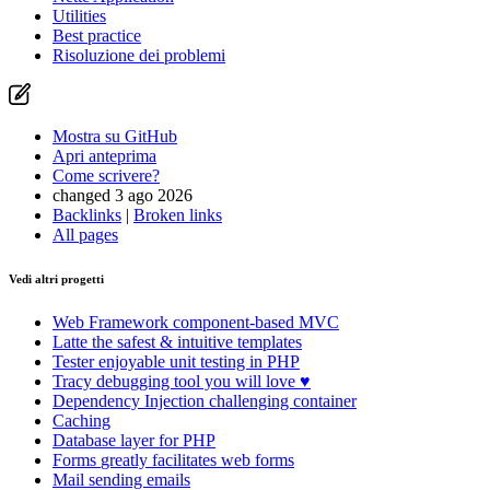
Utilities
Best practice
Risoluzione dei problemi
Mostra su GitHub
Apri anteprima
Come scrivere?
changed 3 ago 2026
Backlinks
|
Broken links
All pages
Vedi altri progetti
Web Framework
component-based MVC
Latte
the safest & intuitive templates
Tester
enjoyable unit testing in PHP
Tracy
debugging tool you will love ♥
Dependency Injection
challenging container
Caching
Database
layer for PHP
Forms
greatly facilitates web forms
Mail
sending emails