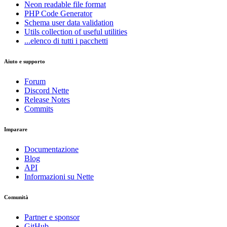
Neon
readable file format
PHP Code Generator
Schema
user data validation
Utils
collection of useful utilities
...elenco di tutti i pacchetti
Aiuto e supporto
Forum
Discord Nette
Release Notes
Commits
Imparare
Documentazione
Blog
API
Informazioni su Nette
Comunità
Partner e sponsor
GitHub