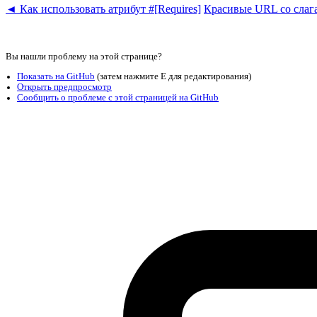
◄ Как использовать атрибут #[Requires]
Красивые URL со сла
Вы нашли проблему на этой странице?
Показать на GitHub
(затем нажмите E для редактирования)
Открыть предпросмотр
Сообщить о проблеме с этой страницей на GitHub