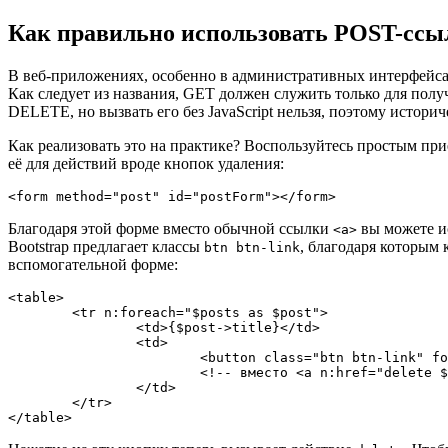
Как правильно использовать POST-ссы
В веб-приложениях, особенно в административных интерфейса
Как следует из названия, GET должен служить только для полу
DELETE, но вызвать его без JavaScript нельзя, поэтому истори
Как реализовать это на практике? Воспользуйтесь простым пр
её для действий вроде кнопок удаления:
Благодаря этой форме вместо обычной ссылки
вы можете и
<a>
Bootstrap предлагает классы
, благодаря которым 
btn btn-link
вспомогательной форме:
<table>

	<tr n:foreach="$posts as $post">

		<td>{$post->title}</td>

		<td>

			<button class="btn btn-link" form="postForm" formaction="{link delete $post->id}">delete</button>

			<!-- вместо <a n:href="delete $post->id">delete</a> -->

		</td>

	</tr>
