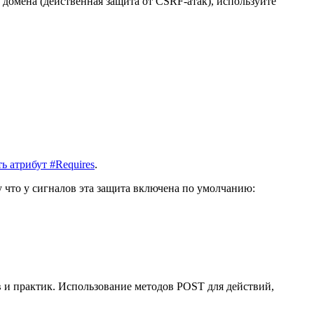
 домена (действенная защита от CSRF-атак), используйте
ь атрибут #Requires
.
 что у сигналов эта защита включена по умолчанию:
 и практик. Использование методов POST для действий,