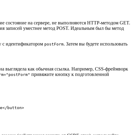
ие состояние на сервере, не выполняются HTTP-методом GET.
ения записей уместнее метод POST. Идеальным был бы метод
му с идентификатором
. Затем вы будете использовать
postForm
она выглядела как обычная ссылка. Например, CSS-фреймворк
привяжите кнопку к подготовленной
rm="postForm"