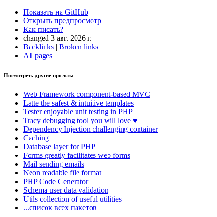
Показать на GitHub
Открыть предпросмотр
Как писать?
changed 3 авг. 2026 г.
Backlinks
|
Broken links
All pages
Посмотреть другие проекты
Web Framework
component-based MVC
Latte
the safest & intuitive templates
Tester
enjoyable unit testing in PHP
Tracy
debugging tool you will love ♥
Dependency Injection
challenging container
Caching
Database
layer for PHP
Forms
greatly facilitates web forms
Mail
sending emails
Neon
readable file format
PHP Code Generator
Schema
user data validation
Utils
collection of useful utilities
...список всех пакетов