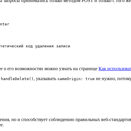
бы запросы принимались только методом POST и только с того же
nter

нее о его возможностях можно узнать на странице
Как использоват
л
, указывать
не нужно, потому
handleDelete()
sameOrigin: true
ения, но и способствует соблюдению правильных веб-стандартов
е.