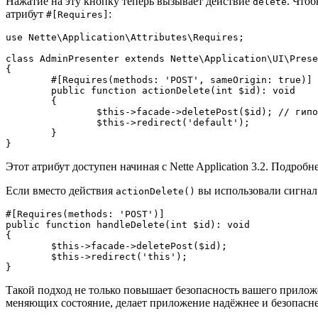
Нажатие на эту кнопку теперь вызывает действие
. Что
delete
атрибут
:
#[Requires]
use Nette\Application\Attributes\Requires;

class AdminPresenter extends Nette\Application\UI\Prese
{

	#[Requires(methods: 'POST', sameOrigin: true)]

	public function actionDelete(int $id): void

	{

		$this->facade->deletePost($id); // гипотетический код удаления записи

		$this->redirect('default');

	}

Этот атрибут доступен начиная с Nette Application 3.2. Подроб
Если вместо действия
вы использовали сигна
actionDelete()
#[Requires(methods: 'POST')]

public function handleDelete(int $id): void

{

	$this->facade->deletePost($id);

	$this->redirect('this');

Такой подход не только повышает безопасность вашего прилож
меняющих состояние, делает приложение надёжнее и безопасне