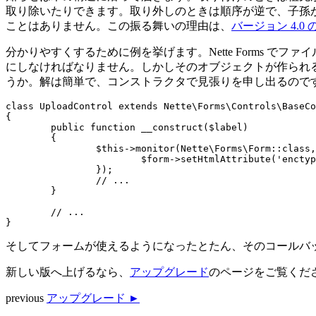
取り除いたりできます。取り外しのときは順序が逆で、子孫
ことはありません。この振る舞いの理由は、
バージョン 4.0
分かりやすくするために例を挙げます。Nette Forms で
にしなければなりません。しかしそのオブジェクトが作られ
うか。解は簡単で、コンストラクタで見張りを申し出るので
class UploadControl extends Nette\Forms\Controls\BaseCo
{

	public function __construct($label)

	{

		$this->monitor(Nette\Forms\Form::class, function ($form): void {

			$form->setHtmlAttribute('enctype', 'multipart/form-data');

		});

		// ...

	}

	// ...

そしてフォームが使えるようになったとたん、そのコールバ
新しい版へ上げるなら、
アップグレード
のページをご覧くだ
previous
アップグレード ►