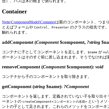
合）、パスは木の根まで測られます。
Container
Nette\ComponentModel\Container
は親のコンポーネント、つま
とえばフォームや
、
のクラスの祖先です。
Control
Presenter
触れられます。
addComponent
(
Component
$component,
?string
$na
コンテナに子としてコンポーネントを足します。
が
$name
nul
ポーネントはそのすぐ前に差し込まれます。そうでなければ
removeComponent
(
Component
$component)
:
void
コンテナから子のコンポーネントを取り除きます。
getComponent
(
string
$name)
:
?Component
コンポーネントを返します。定義されていない子を取り出そ
ーネントの
というメソ
createComponent<コンポーネントの名前>
ントの子として足されます。これらのメソッドをコンポーネ