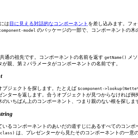
ジには
目に見える対話的なコンポーネント
を差し込みます。フォ
のパッケージの一部で、コンポーネントの木
component-model
の共通の祖先です。コンポーネントの名前を返す
メソ
getName()
タが親、第 2 パラメータがコンポーネントの名前です。
t
オブジェクトを探します。たとえば
$component->lookup(Nette
ゼンターを返します。合うオブジェクトが見つからなければ例
木のいちばん上のコンポーネント、つまり親のない根を探しま
string
ているコンポーネントのあいだの道すじにあるすべてのコンポ
は、プレゼンターから見たそのコンポーネントの一意
class)