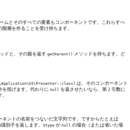
ームとそのすべての要素もコンポーネントです。これらすべ
の階層を作ることを受け持ちます。
ッドと、その親を返す
メソッドを持ちます。ど
getParent()
は、そのコンポーネント
\Application\UI\Presenter::class)
外を投げます。代わりに
を返させたいなら、第 2 引数に
null
す。
ーネントの名前をつないだ文字列です。ですからたとえば
の識別子を返します。
が
の場合（または省いた場
$type
null