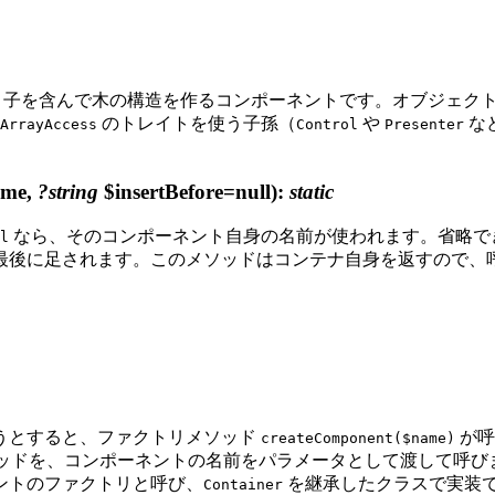
り子を含んで木の構造を作るコンポーネントです。オブジェク
のトレイトを使う子孫（
や
な
ArrayAccess
Control
Presenter
me,
?string
$insertBefore=null)
:
static
なら、そのコンポーネント自身の名前が使われます。省略で
l
最後に足されます。このメソッドはコンテナ自身を返すので、
うとすると、ファクトリメソッド
が呼
createComponent($name)
ッドを、コンポーネントの名前をパラメータとして渡して呼び
ントのファクトリと呼び、
を継承したクラスで実装
Container