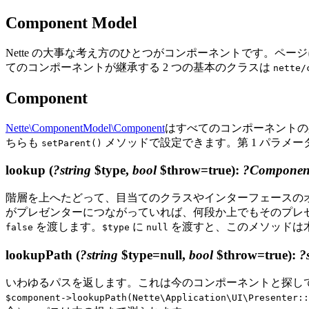
Component Model
Nette の大事な考え方のひとつがコンポーネントです。ペー
てのコンポーネントが継承する 2 つの基本のクラスは
nette/
Component
Nette\ComponentModel\Component
はすべてのコンポーネント
ちらも
メソッドで設定できます。第 1 パラメー
setParent()
lookup
(
?string
$type,
bool
$throw=true)
:
?Componen
階層を上へたどって、目当てのクラスやインターフェースの
がプレゼンターにつながっていれば、何段か上でもそのプレ
を渡します。
に
を渡すと、このメソッドは
false
$type
null
lookupPath
(
?string
$type=null,
bool
$throw=true)
:
?
いわゆるパスを返します。これは今のコンポーネントと探し
$component->lookupPath(Nette\Application\UI\Presenter::