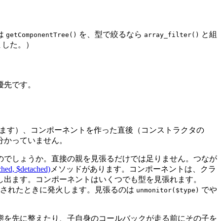
は
を、型で絞るなら
と組
getComponentTree()
array_filter()
ました。）
優先です。
できます）、コンポーネントを作った直後（コンストラクタの
分かっていません。
のでしょうか。直接の親を見張るだけでは足りません。つなが
ched, $detached)
メソッドがあります。コンポーネントは、クラ
し出ます。コンポーネントはいくつでも型を見張れます。
されたときに発火します。見張るのは
でや
unmonitor($type)
態を先に整えたり、子自身のコールバックが走る前にその子を