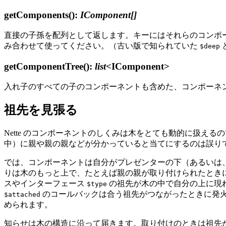
getComponents()
:
IComponent[]
直接の子孫を配列として返します。キーにはそれらのコンポ
み合わせて使ってください。（古い版で知られていた
$deep
getComponentTree()
:
list
<IComponent>
入れ子のすべての子のコンポーネントも含めた、コンポーネ
祖先を見張る
Nette のコンポーネントのしくみは木をとても動的に扱
中）に親や親の親などが分かっていると当てにするのは誤り
では、コンポーネントは自分がプレゼンターの下（あるいは
りは木のもっと上で、たとえば親の親が取り付けられたとき
スやインターフェース
の祖先が木の中で自分の上に現
$type
のコールバックは合う祖先がつながったときに発
$attached
められます。
知らせは木の構造に沿って届きます。取り付けのときは祖先